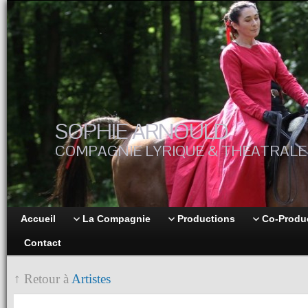
SOPHIE ARNOULD
COMPAGNIE LYRIQUE & THEATRALE
Accueil
La Compagnie
Productions
Co-Produ
Contact
↑ Retour à
Artistes