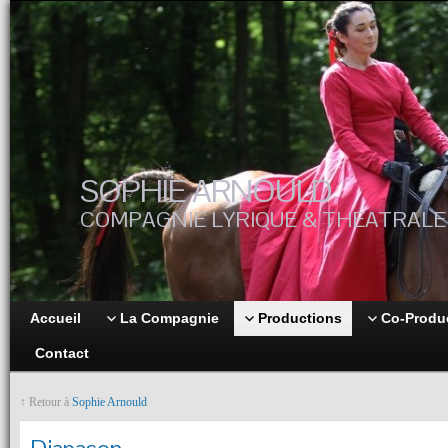
SOPHIE ARNOULD
COMPAGNIE LYRIQUE & THEATRALE
Accueil
La Compagnie
Productions
Co-Produ
Contact
↑ Retour à
Sophie Arnould